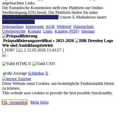
angebrachten Links.
Die Europäische Kommission stellt eine Plattform zur Online-
Streitbeilegung (OS) bereit. Die Plattform finden Sie unter
http://ec.europa.eu/consumers/odr/
Unsere E-Mailadresse lautet:
info@dotpad.vision
.
Seitenanfang
Impressum
AGB
Widerruf
Datenschutz
Urheberrechte
Kontakt
Links
Katalog (PDF)
Sitemap
Präqualifizierungszertifikat
» 2021-2026
Wir sind Ausbildungsbetrieb
[ 19387 ]
[ 12.05.2026 11:43:57 ]
große Anzeige
Schließen
X
Diese Website nutzt Cookies, um bestmögliche Funktionalität bieten
zu können.
This website uses cookies to provide the best possible functionality.
Ok, verstanden
Mehr Infos