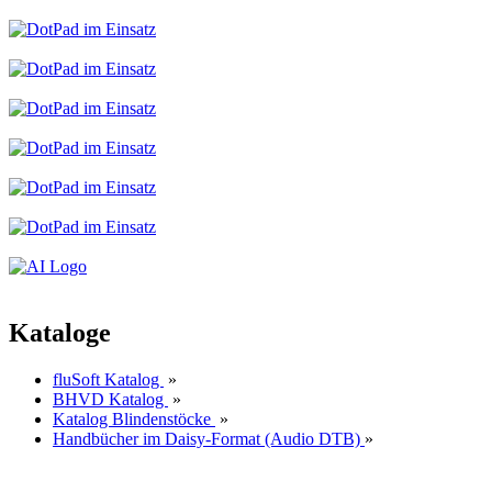
Kataloge
fluSoft Katalog
»
BHVD Katalog
»
Katalog Blindenstöcke
»
Handbücher im Daisy-Format (Audio DTB)
»