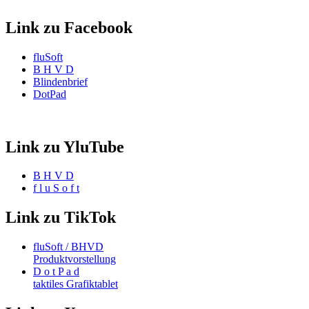
Link zu Facebook
fluSoft
B H V D
Blindenbrief
DotPad
Link zu YluTube
B H V D
f l u S o f t
Link zu TikTok
fluSoft / BHVD
Produktvorstellung
D o t P a d
taktiles Grafiktablet