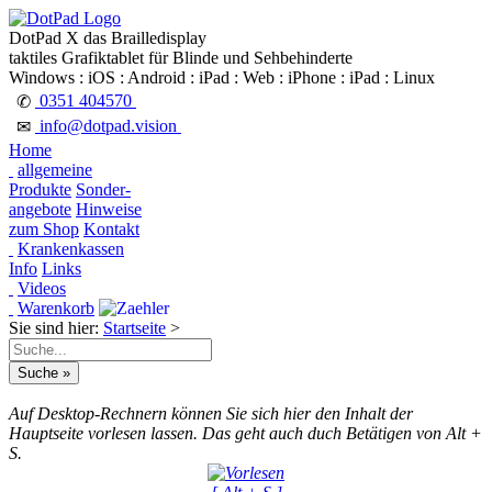
DotPad X das Brailledisplay
taktiles Grafiktablet für Blinde und Sehbehinderte
Windows : iOS : Android : iPad : Web : iPhone : iPad : Linux
0351 404570
✆
info@dotpad.vision
✉
Home
allgemeine
Produkte
Sonder-
angebote
Hinweise
zum Shop
Kontakt
Krankenkassen
Info
Links
Videos
Warenkorb
Sie sind hier:
Startseite
>
Auf Desktop-Rechnern können Sie sich hier den Inhalt der
Hauptseite vorlesen lassen. Das geht auch duch Betätigen von Alt +
S.