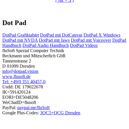
[ Alt + S ]
Dot Pad
DotPad Grafiktablet
DotPad mit DotCanvas
DotPad X Windows
DotPad mit NVDA
DotPad mit Jaws
DotPad mit Voiceover
DotPad
Handbuch
DotPad Audio Handbuch
DotPad Videos
fluSoft Spezial Computer Technik
Beckmann und Mitzscherlich GbR
Tannenstrasse 2
D 01099 Dresden
info@dotpad.vision
www.flusoft.de
Tel: +49/0 351 40457-0
UstId:
DE 179022678
IK=591420124
EORI=DE5048206
WeChatID=flusoft
PayPal:
paypal.me/fluSoft
Google Plus-Codes:
3QC5+QCG Dresden