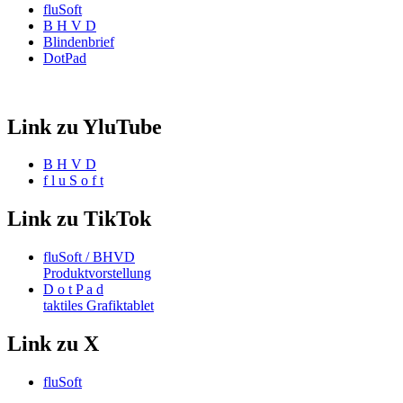
fluSoft
B H V D
Blindenbrief
DotPad
Link zu YluTube
B H V D
f l u S o f t
Link zu TikTok
fluSoft / BHVD
Produktvorstellung
D o t P a d
taktiles Grafiktablet
Link zu X
fluSoft