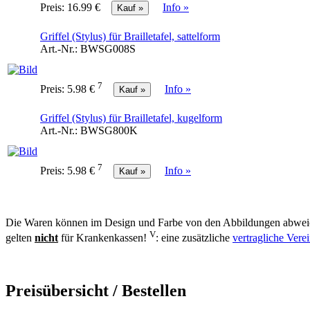
Preis:
16.99 €
Info »
Griffel (Stylus) für Brailletafel, sattelform
Art.-Nr.:
BWSG008S
7
Preis:
5.98 €
Info »
Griffel (Stylus) für Brailletafel, kugelform
Art.-Nr.:
BWSG800K
7
Preis:
5.98 €
Info »
Die Waren können im Design und Farbe von den Abbildungen abweic
V
gelten
nicht
für Krankenkassen!
: eine zusätzliche
vertragliche Ver
Preisübersicht / Bestellen