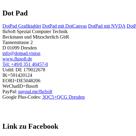
Dot Pad
DotPad Grafiktablet
DotPad mit DotCanvas
DotPad mit NVDA
DotP
fluSoft Spezial Computer Technik
Beckmann und Mitzscherlich GbR
Tannenstrasse 2
D 01099 Dresden
info@dotpad.vision
www.flusoft.de
Tel: +49/0 351 40457-0
UstId:
DE 179022678
IK=591420124
EORI=DE5048206
WeChatID=flusoft
PayPal:
paypal.me/fluSoft
Google Plus-Codes:
3QC5+QCG Dresden
Link zu Facebook