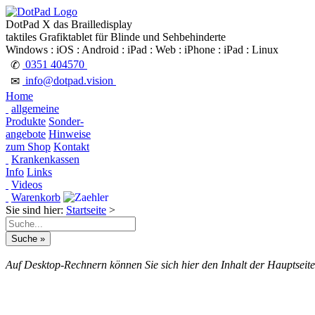
DotPad X das Brailledisplay
taktiles Grafiktablet für Blinde und Sehbehinderte
Windows : iOS : Android : iPad : Web : iPhone : iPad : Linux
0351 404570
✆
info@dotpad.vision
✉
Home
allgemeine
Produkte
Sonder-
angebote
Hinweise
zum Shop
Kontakt
Krankenkassen
Info
Links
Videos
Warenkorb
Sie sind hier:
Startseite
>
Auf Desktop-Rechnern können Sie sich hier den Inhalt der Hauptseite