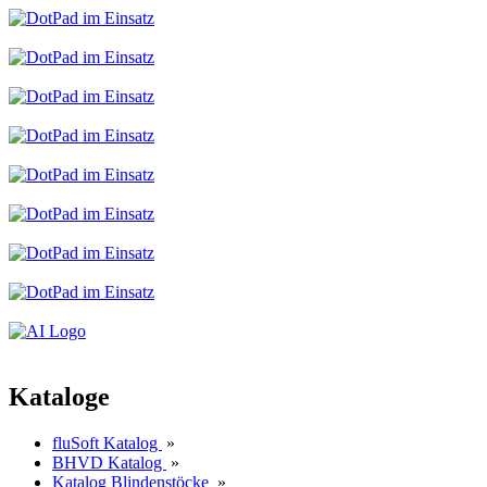
Kataloge
fluSoft Katalog
»
BHVD Katalog
»
Katalog Blindenstöcke
»