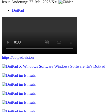
letzte Änderung: 22. Mai 2026
Nr:
DotPad
https://dotpad.vision
Windows Software für's DotPad