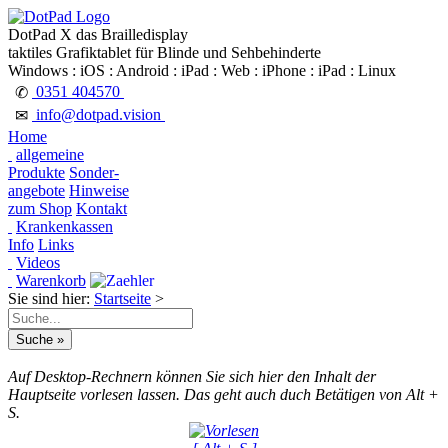
DotPad X das Brailledisplay
taktiles Grafiktablet für Blinde und Sehbehinderte
Windows : iOS : Android : iPad : Web : iPhone : iPad : Linux
0351 404570
✆
info@dotpad.vision
✉
Home
allgemeine
Produkte
Sonder-
angebote
Hinweise
zum Shop
Kontakt
Krankenkassen
Info
Links
Videos
Warenkorb
Sie sind hier:
Startseite
>
Auf Desktop-Rechnern können Sie sich hier den Inhalt der
Hauptseite vorlesen lassen. Das geht auch duch Betätigen von Alt +
S.