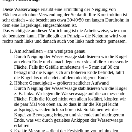
Diese Wasserwaage erlaubt eine Ermittlung der Neigung von
Flächen auch ohne Verwendung der Sehkraft. Ihre Konstruktion ist
sehr einfach – sie besteht aus etwa 30/40/50 cm langen Duralrohr, in
dem eine Lagerkugel eingeschlossen ist.
Das wichtigste an dieser Vorrichtung ist die Arbeitsweise, wie man
sie benutzen kann. Für alle gilt ein Prinzip – die Neigung wird von
rechts nach links und danach auch von links nach rechts gemessen.
Am schnellsten – am wenigsten genau.
Durch Neigung der Wasserwaage stabilisieren wir die Kugel
am einen Ende und danach legen wir sie auf die zu messende
Fläche. Falls ihr Gefälle mindestens 4 – 5 mm auf 30 cm
beträgt und die Kugel sich am höheren Ende befindet, fährt
die Kugel los und endet auf dem niedrigeren Ende.
Höhere Genauigkeit – größerer zeitlicher Aufwand
Durch Neigung der Wasserwaage stabilisieren wir die Kugel
z. B. links. Wir legen die Wasserwaage auf die zu messende
Fläche. Falls die Kugel nicht von allein losfährt, klopfen wir
sie paar Mal von oben an, so dass in ihr die Kugel leicht
aufspringt, was deutlich zu hören ist. So können wir die
Kugel zu Bewegung bringen und sie endet auf niedrigerem
Ende, was wir durch gezieltes Ankippen der Wasserwaage
erfahren.
Exakte Messung – dient der Feststellung von minimalen