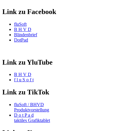
Link zu Facebook
fluSoft
B H V D
Blindenbrief
DotPad
Link zu YluTube
B H V D
f l u S o f t
Link zu TikTok
fluSoft / BHVD
Produktvorstellung
D o t P a d
taktiles Grafiktablet