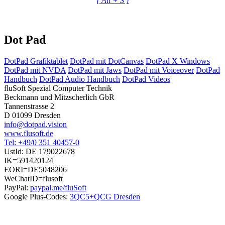
[ Alt + S ]
Dot Pad
DotPad Grafiktablet
DotPad mit DotCanvas
DotPad X Windows
DotPad mit NVDA
DotPad mit Jaws
DotPad mit Voiceover
DotPad
Handbuch
DotPad Audio Handbuch
DotPad Videos
fluSoft Spezial Computer Technik
Beckmann und Mitzscherlich GbR
Tannenstrasse 2
D 01099 Dresden
info@dotpad.vision
www.flusoft.de
Tel: +49/0 351 40457-0
UstId:
DE 179022678
IK=591420124
EORI=DE5048206
WeChatID=flusoft
PayPal:
paypal.me/fluSoft
Google Plus-Codes:
3QC5+QCG Dresden