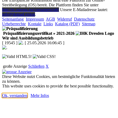
Die Europäische Kommission stellt eine Plattform zur Online-
Streitbeilegung (OS) bereit. Die Plattform finden Sie unter
http://ec.europa.eu/consumers/odr/
Unsere E-Mailadresse lautet:
info@dotpad.vision
.
Seitenanfang
Impressum
AGB
Widerruf
Datenschutz
Urheberrechte
Kontakt
Links
Katalog (PDF)
Sitemap
Präqualifizierungszertifikat
» 2021-2026
Wir sind Ausbildungsbetrieb
[ 19545 ]
[ 25.05.2026 16:06:45 ]
große Anzeige
Schließen
X
Diese Website nutzt Cookies, um bestmögliche Funktionalität bieten
zu können.
This website uses cookies to provide the best possible functionality.
Ok, verstanden
Mehr Infos